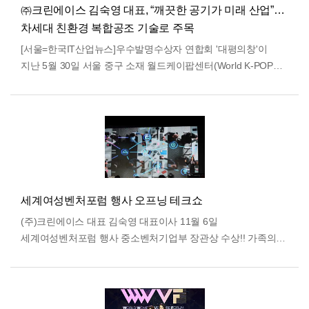
㈜크린에이스 김숙영 대표, “깨끗한 공기가 미래 산업”…
차세대 친환경 복합공조 기술로 주목
[서울=한국IT산업뉴스]우수발명수상자 연합회 '대평의창'이
지난 5월 30일 서울 중구 소재 월드케이팝센터(World K-POP
Center) 미래홀에서 ‘2026년 제2차 임원회…
더보기
세계여성벤처포럼 행사 오프닝 테크쇼
(주)크린에이스 대표 김숙영 대표이사 11월 6일
세계여성벤처포럼 행사 중소벤처기업부 장관상 수상!! 가족의
건강을 위한 복합공조기의 역활 깨끗한 공기, 건강한 공간