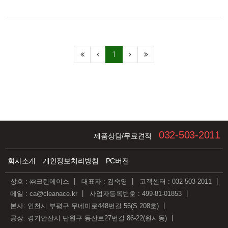
커지고 있다. 현재 실내의 공기질 관리를 위해 여러 종류의…
더보기
1
032-503-2011
제품상담/무료견적
회사소개
개인정보처리방침
PC버전
상호 : ㈜크린에이스
대표자 : 김숙영
고객센터 : 032-503-2011
메일 : ca@cleanace.kr
사업자등록번호 : 499-81-01853
본사: 인천시 부평구 무네미로448번길 56(S 208호)
공장: 경기안산시 단원구 동산로27번길 86-22(원시동)