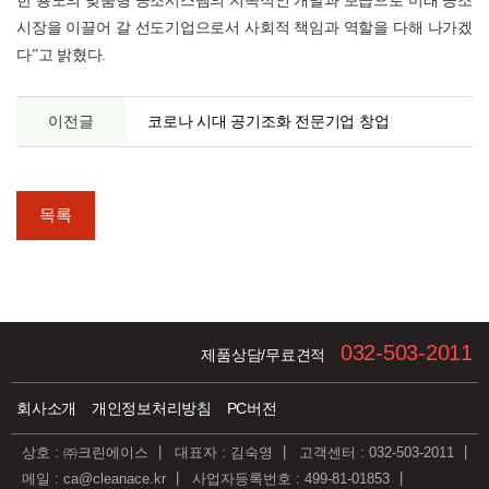
한 용도의 맞춤형 공조시스템의 지속적인 개발과 보급으로 미래 공조
시장을 이끌어 갈 선도기업으로서 사회적 책임과 역할을 다해 나가겠
다”고 밝혔다.
이전글
코로나 시대 공기조화 전문기업 창업
목록
032-503-2011
제품상담/무료견적
회사소개
개인정보처리방침
PC버전
상호 : ㈜크린에이스
대표자 : 김숙영
고객센터 : 032-503-2011
메일 : ca@cleanace.kr
사업자등록번호 : 499-81-01853