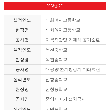
2023년(22)
실적연도
배화여자고등학교
현장명
배화여자고등학교
공사명
다목적강당 기계식 공기순환
기 설치공사
실적연도
녹천중학교
현장명
녹천중학교
공사명
대용량 환기청정기 미라크린
설치공사
실적연도
신창중학교
현장명
신창중학교
공사명
중앙제어기 설치공사
실적연도
고덕중학교