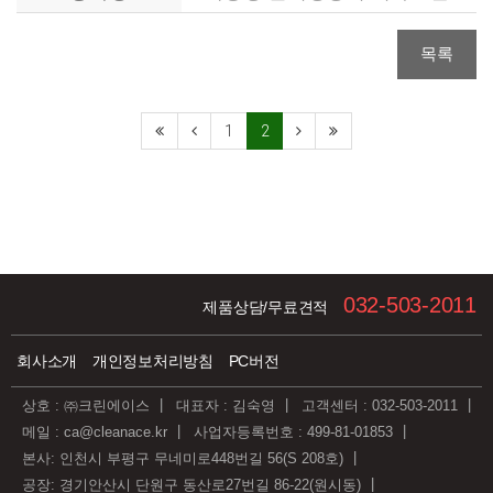
설치공사
목록
1
2
032-503-2011
제품상담/무료견적
회사소개
개인정보처리방침
PC버전
상호 : ㈜크린에이스
대표자 : 김숙영
고객센터 : 032-503-2011
메일 : ca@cleanace.kr
사업자등록번호 : 499-81-01853
본사: 인천시 부평구 무네미로448번길 56(S 208호)
공장: 경기안산시 단원구 동산로27번길 86-22(원시동)